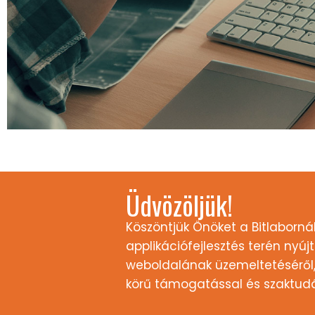
Üdvözöljük!
Köszöntjük Önöket a Bitlabornál
applikációfejlesztés terén nyú
weboldalának üzemeltetéséről, 
körű támogatással és szaktudá