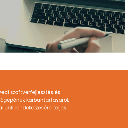
edi szoftverfejlesztés és
ítógépének karbantartásáról,
llunk rendelkezésére teljes