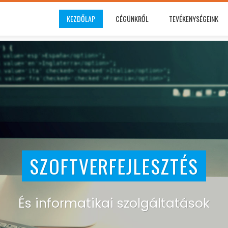
KEZDŐLAP
CÉGÜNKRŐL
TEVÉKENYSÉGEINK
WEBHOSTING
SZOFTVERFEJLESZTÉS
És informatikai szolgáltatások